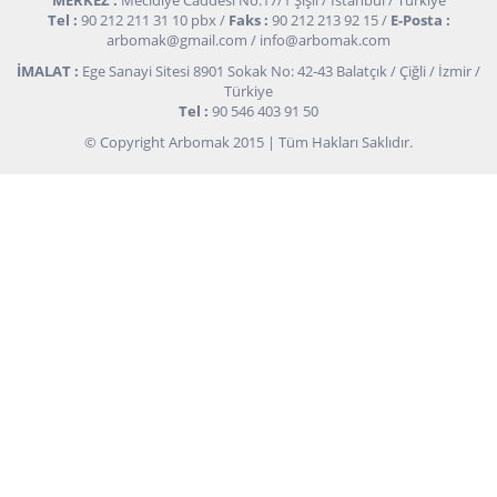
MERKEZ :
Mecidiye Caddesi No:17/1 Şişli / İstanbul / Türkiye
Tel :
90 212 211 31 10 pbx /
Faks :
90 212 213 92 15 /
E-Posta :
arbomak@gmail.com
/
info@arbomak.com
İMALAT :
Ege Sanayi Sitesi 8901 Sokak No: 42-43 Balatçık / Çiğli / İzmir /
Türkiye
Tel :
90 546 403 91 50
© Copyright Arbomak 2015 | Tüm Hakları Saklıdır.