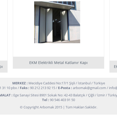
EKM Elektrikli Metal Katlanır Kapı
pı
E
MERKEZ :
Mecidiye Caddesi No:17/1 Şişli / İstanbul / Türkiye
1 31 10 pbx /
Faks :
90 212 213 92 15 /
E-Posta :
arbomak@gmail.com
/
info
MALAT :
Ege Sanayi Sitesi 8901 Sokak No: 42-43 Balatçık / Çiğli / İzmir / Türki
Tel :
90 546 403 91 50
© Copyright Arbomak 2015 | Tüm Hakları Saklıdır.