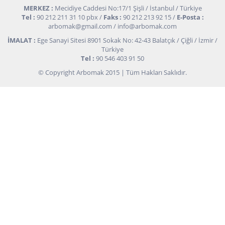
MERKEZ :
Mecidiye Caddesi No:17/1 Şişli / İstanbul / Türkiye
Tel :
90 212 211 31 10 pbx /
Faks :
90 212 213 92 15 /
E-Posta :
arbomak@gmail.com
/
info@arbomak.com
İMALAT :
Ege Sanayi Sitesi 8901 Sokak No: 42-43 Balatçık / Çiğli / İzmir /
Türkiye
Tel :
90 546 403 91 50
© Copyright Arbomak 2015 | Tüm Hakları Saklıdır.