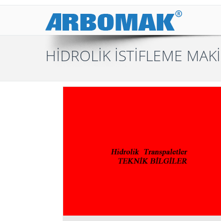
HİDROLİK İSTİFLEME MAK