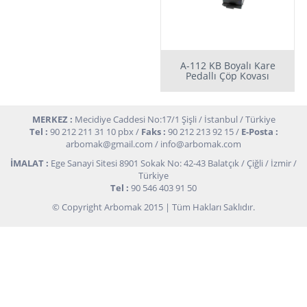
A-112 KB Boyalı Kare
Pedallı Çöp Kovası
MERKEZ :
Mecidiye Caddesi No:17/1 Şişli / İstanbul / Türkiye
Tel :
90 212 211 31 10 pbx /
Faks :
90 212 213 92 15 /
E-Posta :
arbomak@gmail.com
/
info@arbomak.com
İMALAT :
Ege Sanayi Sitesi 8901 Sokak No: 42-43 Balatçık / Çiğli / İzmir /
Türkiye
Tel :
90 546 403 91 50
© Copyright Arbomak 2015 | Tüm Hakları Saklıdır.