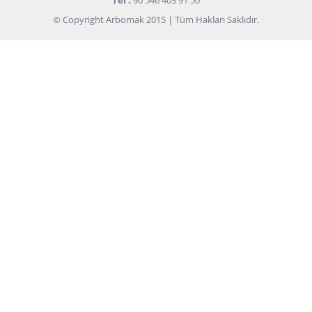
Tel :
90 546 403 91 50
© Copyright Arbomak 2015 | Tüm Hakları Saklıdır.