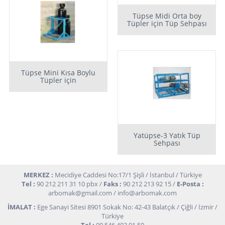
Tüpse Midi Orta boy
Tüpler için Tüp Sehpası
Tüpse Mini Kısa Boylu
Tüpler için
Yatüpse-3 Yatık Tüp
Sehpası
MERKEZ :
Mecidiye Caddesi No:17/1 Şişli / İstanbul / Türkiye
Tel :
90 212 211 31 10 pbx /
Faks :
90 212 213 92 15 /
E-Posta :
arbomak@gmail.com
/
info@arbomak.com
İMALAT :
Ege Sanayi Sitesi 8901 Sokak No: 42-43 Balatçık / Çiğli / İzmir /
Türkiye